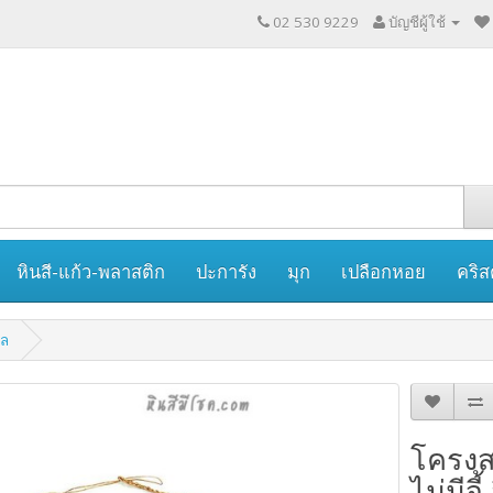
02 530 9229
บัญชีผู้ใช้
หินสี-แก้ว-พลาสติก
ปะการัง
มุก
เปลือกหอย
คริส
าล
โครงส
ไม่มีจี