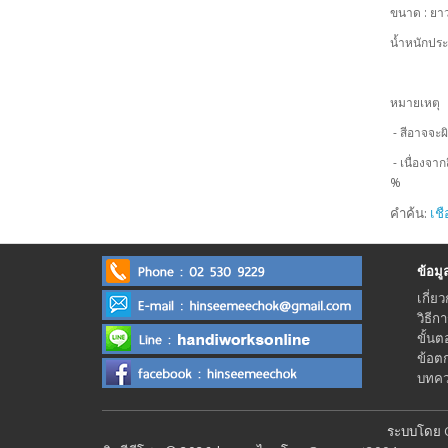
ขนาด :
ยาว
น้ำหนักป
หมายเหตุ
- สีอาจจะผ
- เนื่องจา
%
คำค้น:
เชื
ข้อมูลร
เกี่ยว
วิธีก
ขั้นต
ข้อต
บทควา
ระบบโดย