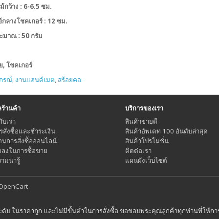
้กว้าง : 6-6.5 ซม.
นย์กลางโชคเกอร์ : 12 ซม.
ะมาณ : 50 กรัม
ย, โชคเกอร์
กรณ์
,
งานแฮนด์เมต
,
สร้อยคอ
้านค้า
บริการของเรา
กับเรา
สินค้าขายดี
ารสั่งซื้อและชำระเงิน
สินค้าอัพเดท 100 อันดับล่าสุด
อนการสั่งซื้อออนไลน์
สินค้าโปรโมชั่น
กลงในการซื้อขาย
ติดต่อเรา
มน่ารู้
แผนผังเว็บไซต์
OpenCart
ระดับ ในราคาถูก และไม่มีขั้นต่ำในการสั่งซื้อ ขอขอบพระคุณลูกค้าทุกท่านที่ให้ก