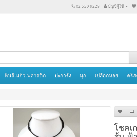
02 530 9229
บัญชีผู้ใช้
หินสี-แก้ว-พลาสติก
ปะการัง
มุก
เปลือกหอย
คริส
โชคเก
ส้ม-ฟ้า