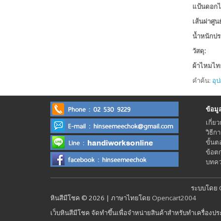
แป้นดอกไม
เส้นผ่าศู
น้ำหนักปร
วัสดุ:
ผ้าไหมไท
คำค้น:
อุป
ข้อมูลร
เกี่ยว
วิธีก
ขั้นต
ข้อต
บทควา
ระบบโดย
หินสีมีโชค © 2026 | ภาษาไทยโดย
Opencart2004
เว็บหินสีมีโชค จัดทำขึ้นเพื่อจำหน่ายสินค้าสำหรับทำเครื่องป