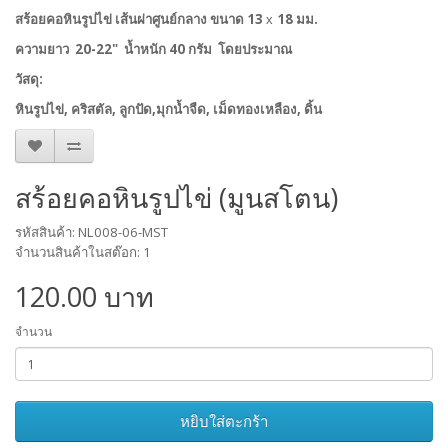
สร้อยคอหินรูปไข่ เส้นผ่าศูนย์กลาง ขนาด 13
18 มม.
x
ความยาว 20-22" น้ำหนัก 40 กรัม โดยประมาณ
วัสดุ:
หินรูปไข่, คริสตัล, ลูกปัด,มุกน้ำจืด, เม็ดทองเหลือง, ดิ้น
สร้อยคอหินรูปไข่ (มูนสโตน)
รหัสสินค้า: NL008-06-MST
จำนวนสินค้าในสต๊อก: 1
120.00 บาท
จำนวน
หยิบใส่ตะกร้า