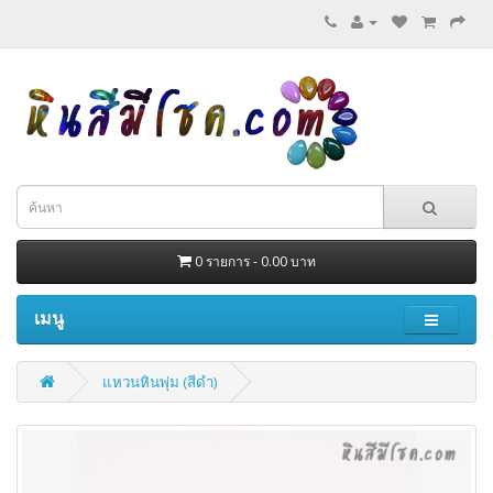
0 รายการ - 0.00 บาท
เมนู
แหวนหินพุ่ม (สีดำ)