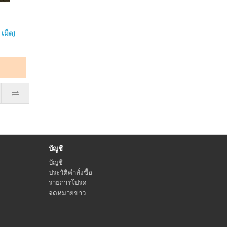
 เม็ด)
บัญชี
บัญชี
ประวัติคำสั่งซื้อ
รายการโปรด
จดหมายข่าว