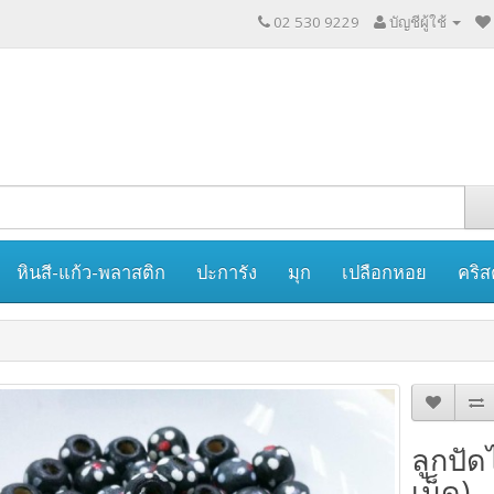
02 530 9229
บัญชีผู้ใช้
หินสี-แก้ว-พลาสติก
ปะการัง
มุก
เปลือกหอย
คริส
ลูกปัด
เม็ด)