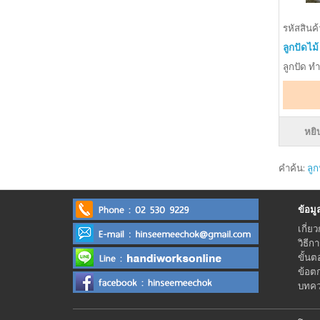
รหัสสินค
ลูกปัดไม
ลูกปัด ทำ
หยิ
คำค้น:
ลูก
ข้อมูลร
เกี่ยว
วิธีก
ขั้นต
ข้อต
บทควา