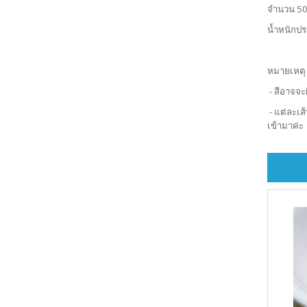
จำนวน 50
น้ำหนักป
หมายเหตุ
- สีอาจจะ
- แต่ละเส
เข้ามาค่ะ