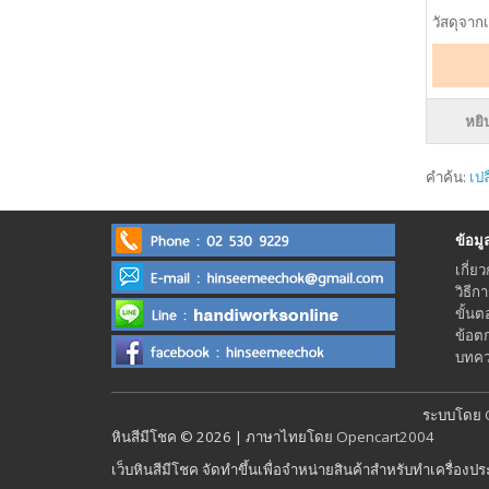
วัสดุจาก
หยิ
คำค้น:
เป
ข้อมูลร
เกี่ยว
วิธีก
ขั้นต
ข้อต
บทควา
ระบบโดย
หินสีมีโชค © 2026 | ภาษาไทยโดย
Opencart2004
เว็บหินสีมีโชค จัดทำขึ้นเพื่อจำหน่ายสินค้าสำหรับทำเครื่องป