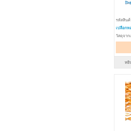
รหัสสินค
เปลือกห
วัสดุจาก
หยิ