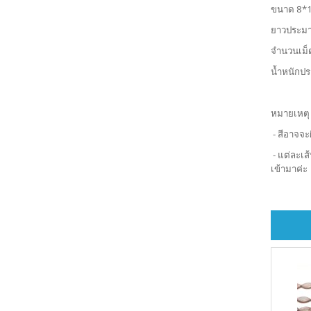
ขนาด 8
ยาวประม
จำนวนเม็
น้ำหนักป
หมายเหตุ
- สีอาจจะ
- แต่ละเส
เข้ามาค่ะ