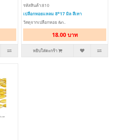
รหัสสินค้า:810
เปลือกหอยแหลม 8*17 มิล สีเทา
วัสดุจากเปลือกหอย &n..
18.00 บาท
หยิบใส่ตะกร้า