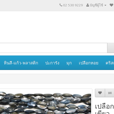
02 530 9229
บัญชีผู้ใช้
หินสี-แก้ว-พลาสติก
ปะการัง
มุก
เปลือกหอย
คริส
เปลือ
เขียว