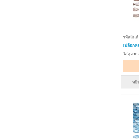
รหัสสินค
เปลือกหอ
วัสดุจาก
หยิ