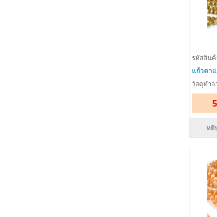
รหัสสินค
แก้วตาแม
วัสดุทำจ
5
หยิ