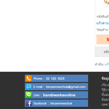
รหัสสินค
แก้วตาแม
วัสดุทำจ
5
หยิ
คำค้น:
แก
ข้อมูลร
เกี่ยว
วิธีก
ขั้นต
ข้อต
บทควา