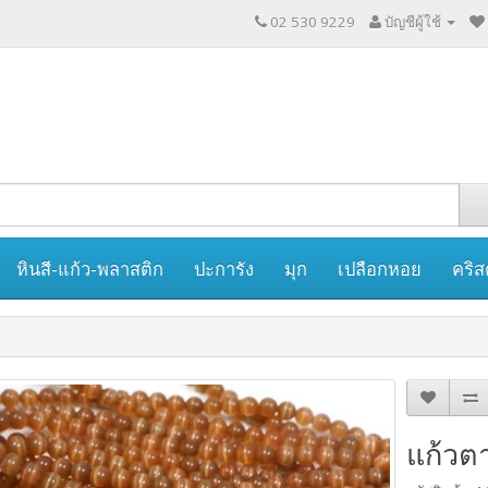
02 530 9229
บัญชีผู้ใช้
หินสี-แก้ว-พลาสติก
ปะการัง
มุก
เปลือกหอย
คริส
แก้วตา