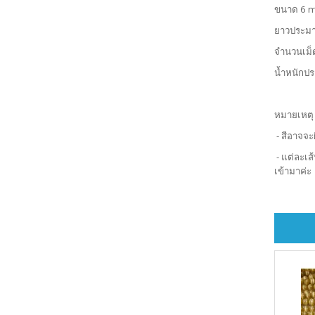
ขนาด 6 
ยาวประม
จำนวนเม็
น้ำหนักป
หมายเหตุ
- สีอาจจะ
- แต่ละเส
เข้ามาค่ะ