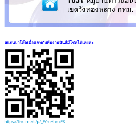
สแกนบาโค๊ดเพื่อแชทกับทีมงานหินสีมีโชคได้เลยค่ะ
https://line.me/ti/p/_FYmHhmiF8