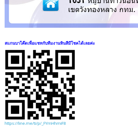
สแกนบาโค๊ดเพื่อแชทกับทีมงานหินสีมีโชคได้เลยค่ะ
https://line.me/ti/p/_FYmHhmiF8