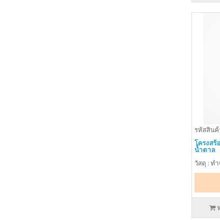
รหัสสินค้
โครงสร้
น้ำตาล
วัสดุ : ท