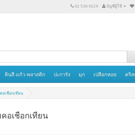
02 530 9229
บัญชีผู้ใช้
หินสี-แก้ว-พลาสติก
ปะการัง
มุก
เปลือกหอย
คริส
ยคอเชือกเทียน
ยคอเชือกเทียน