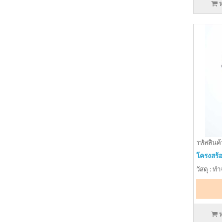
รหัสสินค้
โครงสร้
วัสดุ : ท