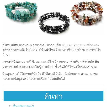
จำหน่าย
หิน
มากมายหลายชนิด ไม่ว่าจะเป็น
หินแตก หินกลม เปลือกหอย
คริสตัล ฯลฯ
หนึ่งในนั้นก็จะมี
หินนำโชค
ด้วย ทางร้านเรามีประสบการณ์ใน
ด้าน
การ
ขายหิน
มาหลายปี ซึ่งหลายคนมีไอเดีย อยากจะทำสร้อย ทำข้อมือ
หิน
มงคล
ขายบ้าง แต่อาจจะไม่รู้ว่าจะไปหา
ซื้อหิน
ได้ที่ไหน เว็บของเรารวม
หินทุกอย่างไว้ให้ท่านที่นี่แล้ว มีให้ท่านได้เลือกนับร้อยแบบ ท่านสามารถ
สอบถามข้อมูล หรือสอบถามเรื่องเกี่ยวกับหินได้
ค้นหา
หินกลมแบน (2)