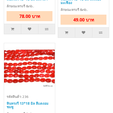
มะเฟือง
ลักษณะทรงรี &nb..
ลักษณะทรงรี &nb..
78.00 บาท
49.00 บาท
รหัสสินค้า: 236
หินทรงรี 13*18 มิล สีแดงอม
ชมพู