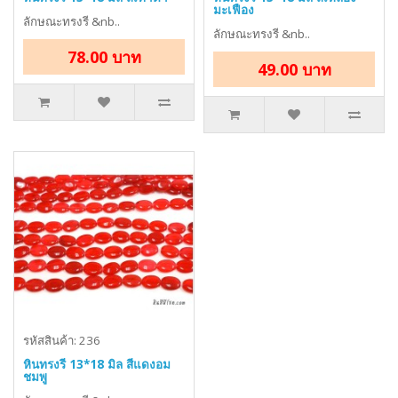
มะเฟือง
ลักษณะทรงรี &nb..
ลักษณะทรงรี &nb..
78.00 บาท
49.00 บาท
รหัสสินค้า: 236
หินทรงรี 13*18 มิล สีแดงอม
ชมพู