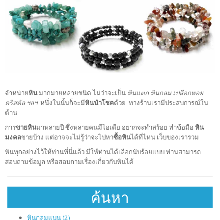
จำหน่าย
หิน
มากมายหลายชนิด ไม่ว่าจะเป็น
หินแตก หินกลม เปลือกหอย
คริสตัล ฯลฯ
หนึ่งในนั้นก็จะมี
หินนำโชค
ด้วย ทางร้านเรามีประสบการณ์ใน
ด้าน
การ
ขายหิน
มาหลายปี ซึ่งหลายคนมีไอเดีย อยากจะทำสร้อย ทำข้อมือ
หิน
มงคล
ขายบ้าง แต่อาจจะไม่รู้ว่าจะไปหา
ซื้อหิน
ได้ที่ไหน เว็บของเรารวม
หินทุกอย่างไว้ให้ท่านที่นี่แล้ว มีให้ท่านได้เลือกนับร้อยแบบ ท่านสามารถ
สอบถามข้อมูล หรือสอบถามเรื่องเกี่ยวกับหินได้
ค้นหา
หินกลมแบน (2)