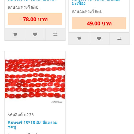
มะเฟือง
ลักษณะทรงรี &nb..
ลักษณะทรงรี &nb..
78.00 บาท
49.00 บาท
รหัสสินค้า: 236
หินทรงรี 13*18 มิล สีแดงอม
ชมพู