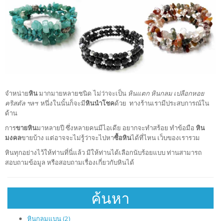
จำหน่าย
หิน
มากมายหลายชนิด ไม่ว่าจะเป็น
หินแตก หินกลม เปลือกหอย
คริสตัล ฯลฯ
หนึ่งในนั้นก็จะมี
หินนำโชค
ด้วย ทางร้านเรามีประสบการณ์ใน
ด้าน
การ
ขายหิน
มาหลายปี ซึ่งหลายคนมีไอเดีย อยากจะทำสร้อย ทำข้อมือ
หิน
มงคล
ขายบ้าง แต่อาจจะไม่รู้ว่าจะไปหา
ซื้อหิน
ได้ที่ไหน เว็บของเรารวม
หินทุกอย่างไว้ให้ท่านที่นี่แล้ว มีให้ท่านได้เลือกนับร้อยแบบ ท่านสามารถ
สอบถามข้อมูล หรือสอบถามเรื่องเกี่ยวกับหินได้
ค้นหา
หินกลมแบน (2)