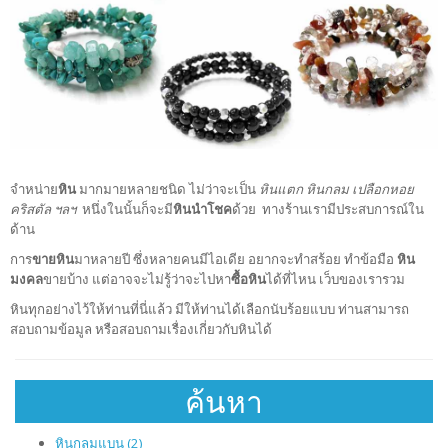
จำหน่าย
หิน
มากมายหลายชนิด ไม่ว่าจะเป็น
หินแตก หินกลม เปลือกหอย
คริสตัล ฯลฯ
หนึ่งในนั้นก็จะมี
หินนำโชค
ด้วย ทางร้านเรามีประสบการณ์ใน
ด้าน
การ
ขายหิน
มาหลายปี ซึ่งหลายคนมีไอเดีย อยากจะทำสร้อย ทำข้อมือ
หิน
มงคล
ขายบ้าง แต่อาจจะไม่รู้ว่าจะไปหา
ซื้อหิน
ได้ที่ไหน เว็บของเรารวม
หินทุกอย่างไว้ให้ท่านที่นี่แล้ว มีให้ท่านได้เลือกนับร้อยแบบ ท่านสามารถ
สอบถามข้อมูล หรือสอบถามเรื่องเกี่ยวกับหินได้
ค้นหา
หินกลมแบน (2)