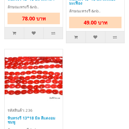
มะเฟือง
ลักษณะทรงรี &nb..
ลักษณะทรงรี &nb..
78.00 บาท
49.00 บาท
รหัสสินค้า: 236
หินทรงรี 13*18 มิล สีแดงอม
ชมพู