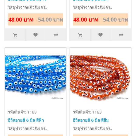
วัสดุทำจากแก้วสังเคร..
วัสดุทำจากแก้วสังเคร..
48.00 บาท
54.00 บาท
48.00 บาท
54.00 บาท
รหัสสินค้า: 1160
รหัสสินค้า: 1163
อีวิลอายส์ 6 มิล สีฟ้า
อีวิลอายส์ 6 มิล สีส้ม
วัสดุทำจากแก้วสังเคร..
วัสดุทำจากแก้วสังเคร..