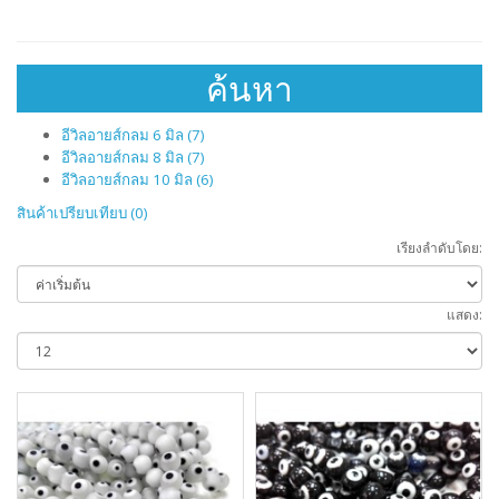
ค้นหา
อีวิลอายส์กลม 6 มิล (7)
อีวิลอายส์กลม 8 มิล (7)
อีวิลอายส์กลม 10 มิล (6)
สินค้าเปรียบเทียบ (0)
เรียงลำดับโดย:
แสดง: