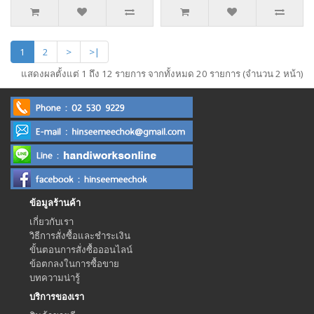
1
2
>
>|
แสดงผลตั้งแต่ 1 ถึง 12 รายการ จากทั้งหมด 20 รายการ (จำนวน 2 หน้า)
ข้อมูลร้านค้า
เกี่ยวกับเรา
วิธีการสั่งซื้อและชำระเงิน
ขั้นตอนการสั่งซื้อออนไลน์
ข้อตกลงในการซื้อขาย
บทความน่ารู้
บริการของเรา