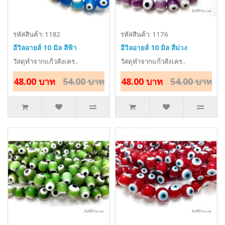
รหัสสินค้า: 1182
รหัสสินค้า: 1176
อีวิลอายส์ 10 มิล สีฟ้า
อีวิลอายส์ 10 มิล สีม่วง
วัสดุทำจากแก้วสังเคร..
วัสดุทำจากแก้วสังเคร..
48.00 บาท
54.00 บาท
48.00 บาท
54.00 บาท