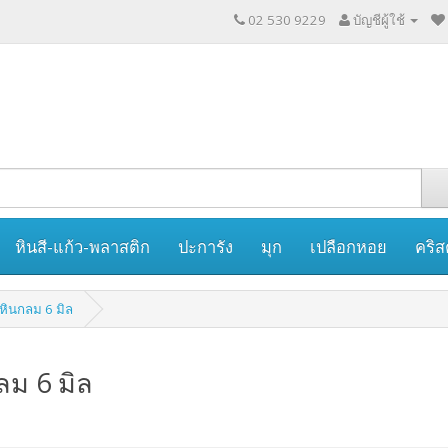
02 530 9229
บัญชีผู้ใช้
หินสี-แก้ว-พลาสติก
ปะการัง
มุก
เปลือกหอย
คริส
หินกลม 6 มิล
ลม 6 มิล