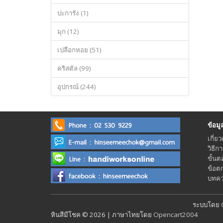
ปะการัง (1)
มุก (12)
เปลือกหอย (51)
คริสตัล (99)
อุปกรณ์ (244)
ข้อมูลร
เกี่ยว
วิธีก
ขั้นต
ข้อต
บทควา
ระบบโดย
หินสีมีโชค © 2026 | ภาษาไทยโดย
Opencart2004