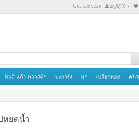
02 530 9229
บัญชีผู้ใช้
หินสี-แก้ว-พลาสติก
ปะการัง
มุก
เปลือกหอย
คริส
ูปหยดน้ำ