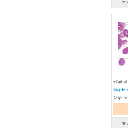
รหัสสินค้
หินรูปหย
วัสดุทำจา