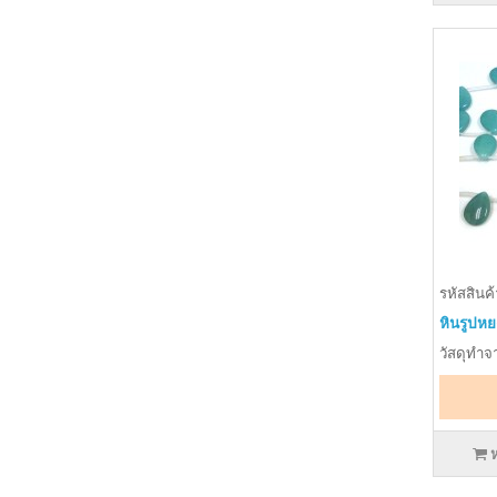
รหัสสินค้
หินรูปหย
วัสดุทำจา