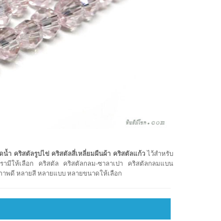
คริสตัลรูปไข่ คริสตัลสี่เหลี่ยมผืนผ้า คริสตัลแก้ว
ไว้สำหรับ
เรามีให้เลือก คริสตัล คริสตัลกลม-ซาลาเปา คริสตัลกลมแบน
 คุณภาพดี หลายสี หลายแบบ หลายขนาดให้เลือก