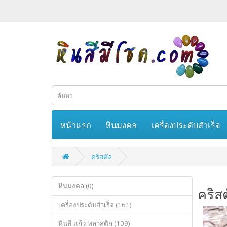
หน้าแรก
หินมงคล
เครื่องประดับสำเร็จ
คริสตัล
หินมงคล (0)
คริส
เครื่องประดับสำเร็จ (161)
หินสี-แก้ว-พลาสติก (109)