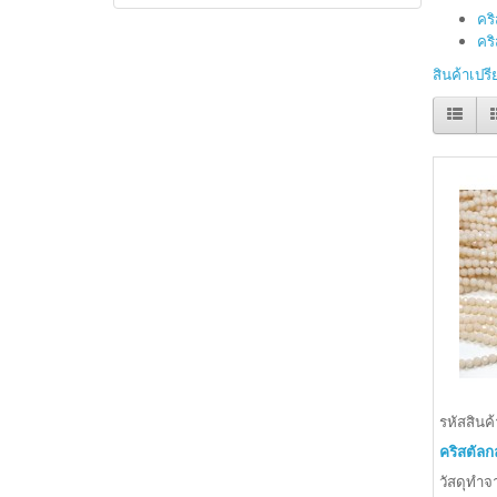
คร
คร
สินค้าเปรี
รหัสสินค้
คริสตัลก
วัสดุทำจา