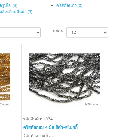
ลรูปไข่ (3)
คริสตัลแก้ว (0)
ลสี่เหลี่ยมผืนผ้า (3)
แสดง:
รหัสสินค้า: 1074
คริสตัลกลม 4 มิล สีดำ-สโมกกี้
วัสดุทำจากแก้ว ..