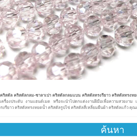
คริสตัล คริสตัลกลม-ซาลาเปา คริสตัลกลมแบน คริสตัลทรงรียาว คริสตัลทรงหยดน้ำ 
์เครื่องประดับ งานแฮนด์เมด หรือจะนำไปตกแต่งงานฝีมือเพื่อความสวยงาม 
รงรียาว คริสตัลทรงหยดน้ำ คริสตัลรูปไข่ คริสตัลสี่เหลี่ยมผืนผ้า คริสตัลแก้ว
ค้นหา