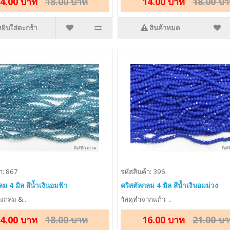
4.00 บาท
18.00 บาท
14.00 บาท
18.00 บ
หยิบใส่ตะกร้า
สินค้าหมด
า: 867
รหัสสินค้า: 396
ลม 4 มิล สีน้ำเงินอมฟ้า
คริสตัลกลม 4 มิล สีน้ำเงินอมม่วง
รงกลม &..
วัสดุทำจากแก้ว ..
4.00 บาท
18.00 บาท
16.00 บาท
21.00 บ