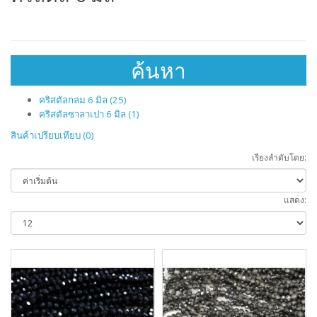
ค้นหา
คริสตัลกลม 6 มิล (25)
คริสตัลซาลาเปา 6 มิล (1)
สินค้าเปรียบเทียบ (0)
เรียงลำดับโดย:
แสดง: