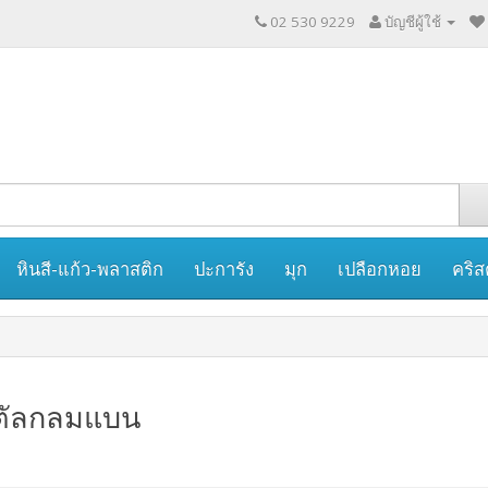
02 530 9229
บัญชีผู้ใช้
หินสี-แก้ว-พลาสติก
ปะการัง
มุก
เปลือกหอย
คริส
ตัลกลมแบน