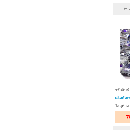
รหัสสินค
คริสตัลก
วัสดุทำจา
7