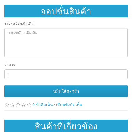
ออปชั่นสินค้า
รายละเอียดเพิ่มเติม
จำนวน
หยิบใส่ตะกร้า
0 ข้อคิดเห็น
/
เขียนข้อคิดเห็น
สินค้าที่เกี่ยวข้อง