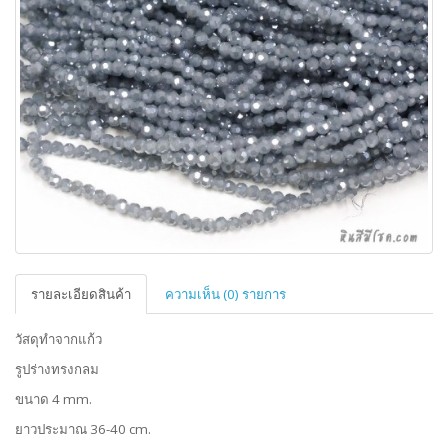
รายละเอียดสินค้า
ความเห็น (0) รายการ
วัสดุทำจากแก้ว
รูปร่างทรงกลม
ขนาด 4 mm.
ยาวประมาณ 36-40 cm.