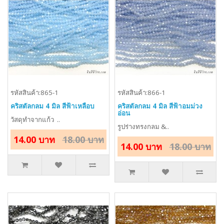
รหัสสินค้า:865-1
รหัสสินค้า:866-1
คริสตัลกลม 4 มิล สีฟ้าเหลือบ
คริสตัลกลม 4 มิล สีฟ้าอมม่วง
อ่อน
วัสดุทำจากแก้ว ..
รูปร่างทรงกลม &..
14.00 บาท
18.00 บาท
14.00 บาท
18.00 บาท