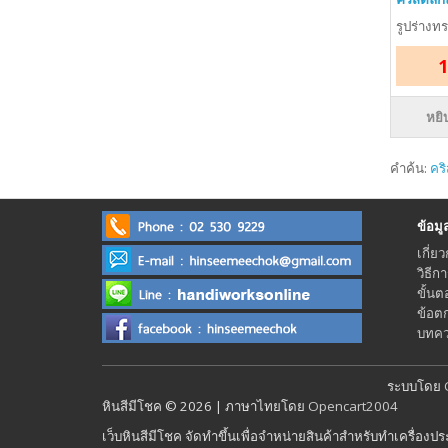
รูปร่างท
1
หยิ
คำค้น:
คร
ข้อมูลร
เกี่ยว
วิธีก
ขั้นต
ข้อต
บทควา
ระบบโดย
หินสีมีโชค © 2026 | ภาษาไทยโดย
Opencart2004
เว็บหินสีมีโชค จัดทำขึ้นเพื่อจำหน่ายสินค้าสำหรับทำเครื่องป