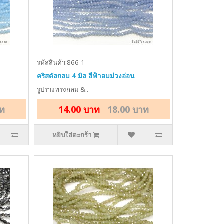
รหัสสินค้า:866-1
คริสตัลกลม 4 มิล สีฟ้าอมม่วงอ่อน
รูปร่างทรงกลม &..
าท
14.00 บาท
18.00 บาท
หยิบใส่ตะกร้า