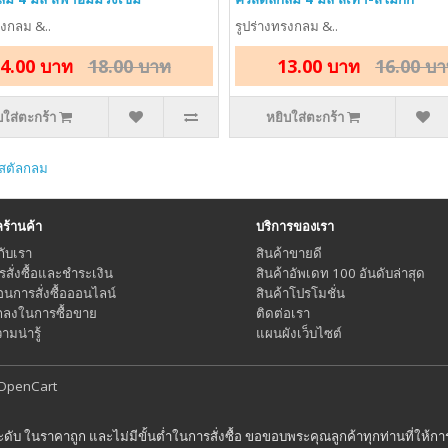
รงกลม &..
รูปร่างทรงกลม &..
4.00 บาท
18.00 บาท
13.00 บาท
16.00 บ
บใส่ตะกร้า
หยิบใส่ตะกร้า
ิสตัลกลม
้านค้า
บริการของเรา
กับเรา
สินค้าขายดี
ารสั่งซื้อและชำระเงิน
สินค้าอัพเดท 100 อันดับล่าสุด
อนการสั่งซื้อออนไลน์
สินค้าโปรโมชั่น
กลงในการซื้อขาย
ติดต่อเรา
มน่ารู้
แผนผังเว็บไซต์
OpenCart
ระดับ ในราคาถูก และไม่มีขั้นต่ำในการสั่งซื้อ ขอขอบพระคุณลูกค้าทุกท่านที่ให้ก