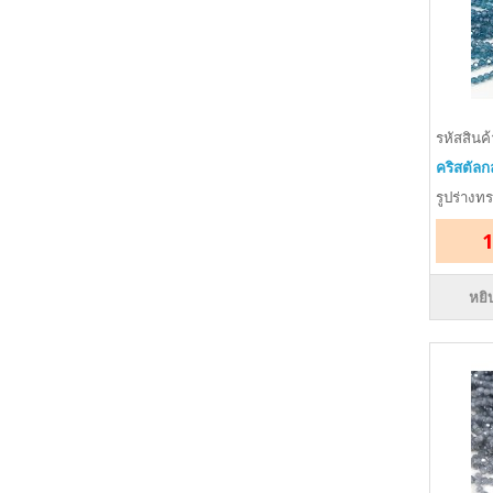
รหัสสินค
คริสตัลก
รูปร่างท
1
หยิ