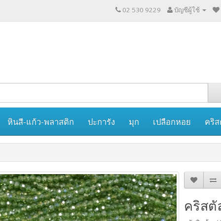
02 530 9229
บัญชีผู้ใช้
หินสี-แก้ว-พลาสติก
ปะการัง
มุก
เปลือกหอย
คริส
คริสตั