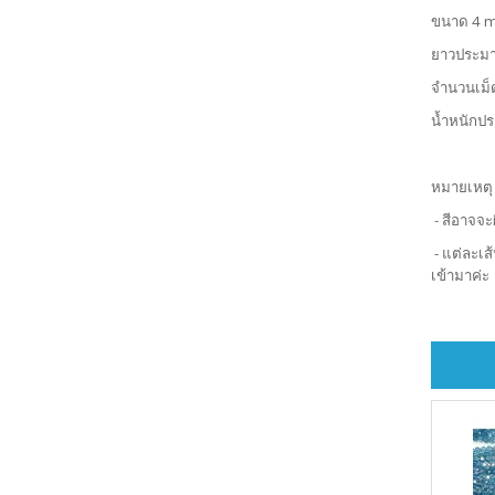
ขนาด 4 
ยาวประม
จำนวนเม็
น้ำหนักป
หมายเหตุ
- สีอาจจะ
- แต่ละเส
เข้ามาค่ะ