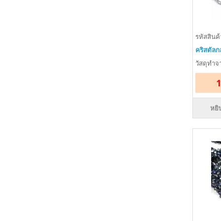
รหัสสินค
คริสตัลก
วัสดุทำจา
1
หยิ