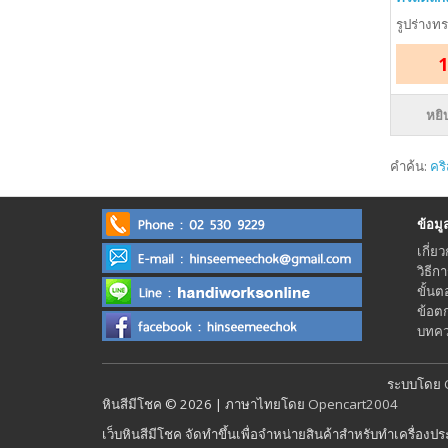
รูปร่างท
1
หยิ
คำค้น:
คร
ข้อมูลร
เกี่ยว
วิธีก
ขั้นต
ข้อต
บทควา
ระบบโดย
หินสีมีโชค © 2026 | ภาษาไทยโดย
Opencart2004
เว็บหินสีมีโชค จัดทำขึ้นเพื่อจำหน่ายสินค้าสำหรับทำเครื่องป