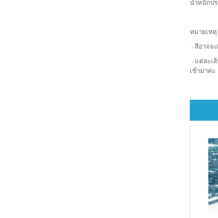
น้ำหนักป
หมายเหตุ
- สีอาจจะ
- แต่ละเส
เข้ามาค่ะ