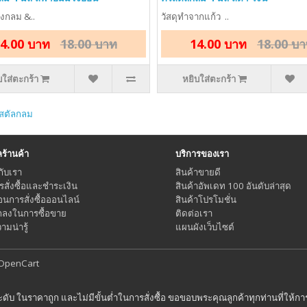
รงกลม &..
วัสดุทำจากแก้ว ..
4.00 บาท
18.00 บาท
14.00 บาท
18.00 บ
บใส่ตะกร้า
หยิบใส่ตะกร้า
ิสตัลกลม
้านค้า
บริการของเรา
กับเรา
สินค้าขายดี
ารสั่งซื้อและชำระเงิน
สินค้าอัพเดท 100 อันดับล่าสุด
อนการสั่งซื้อออนไลน์
สินค้าโปรโมชั่น
กลงในการซื้อขาย
ติดต่อเรา
มน่ารู้
แผนผังเว็บไซต์
OpenCart
ระดับ ในราคาถูก และไม่มีขั้นต่ำในการสั่งซื้อ ขอขอบพระคุณลูกค้าทุกท่านที่ให้ก