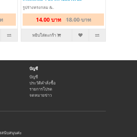
รูปร่างทรงกลม &..
าท
14.00 บาท
18.00 บาท
หยิบใส่ตะกร้า
บัญชี
บัญชี
ประวัติคำสั่งซื้อ
รายการโปรด
จดหมายข่าว
ารสนับสนุนค่ะ