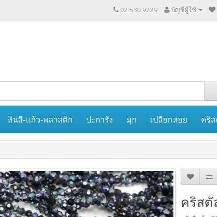
02 530 9229
บัญชีผู้ใช้
หินสี-แก้ว-พลาสติก
ปะการัง
มุก
เปลือกหอย
คริส
คริสตั