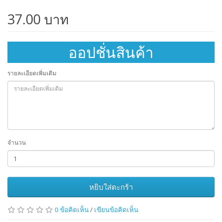
37.00 บาท
ออปชั่นสินค้า
รายละเอียดเพิ่มเติม
จำนวน
หยิบใส่ตะกร้า
0 ข้อคิดเห็น
/
เขียนข้อคิดเห็น