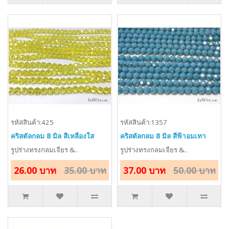
รหัสสินค้า:425
รหัสสินค้า:1357
คริสตัลกลม 8 มิล สีเหลืองใส
คริสตัลกลม 8 มิล สีฟ้าอมเทา
รูปร่างทรงกลมเจียร &..
รูปร่างทรงกลมเจียร &..
26.00 บาท
35.00 บาท
37.00 บาท
50.00 บาท