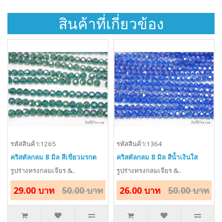
สินค้าที่เกี่ยวข้อง
รหัสสินค้า:1265
รหัสสินค้า:1364
คริสตัลกลม 8 มิล สีเขียวมรกต
คริสตัลกลม 8 มิล สีน้ำเงินใส
รูปร่างทรงกลมเจียร &..
รูปร่างทรงกลมเจียร &..
29.00 บาท
50.00 บาท
26.00 บาท
50.00 บาท