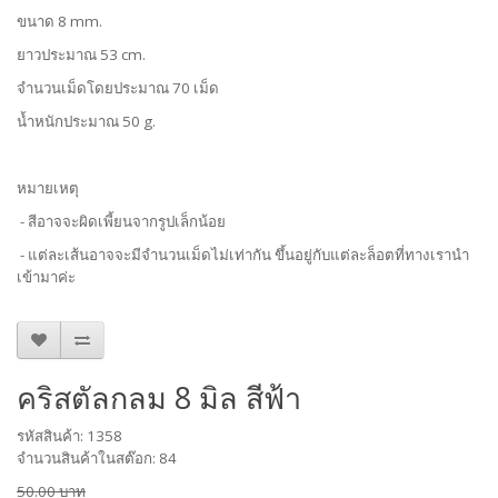
ขนาด 8 mm.
ยาวประมาณ 53 cm.
จำนวนเม็ดโดยประมาณ 70 เม็ด
น้ำหนักประมาณ 50 g.
หมายเหตุ
- สีอาจจะผิดเพี้ยนจากรูปเล็กน้อย
- แต่ละเส้นอาจจะมีจำนวนเม็ดไม่เท่ากัน ขึ้นอยู่กับแต่ละล็อตที่ทางเรานำ
เข้ามาค่ะ
คริสตัลกลม 8 มิล สีฟ้า
รหัสสินค้า: 1358
จำนวนสินค้าในสต๊อก: 84
50.00 บาท