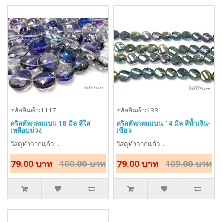
รหัสสินค้า:1117
รหัสสินค้า:433
คริสตัลกลมแบน 18 มิล สีใส
คริสตัลกลมแบน 14 มิล สีน้ำเงิน-
เหลือบม่วง
เขียว
วัสดุทำจากแก้ว ..
วัสดุทำจากแก้ว ..
79.00 บาท
100.00 บาท
79.00 บาท
109.00 บาท