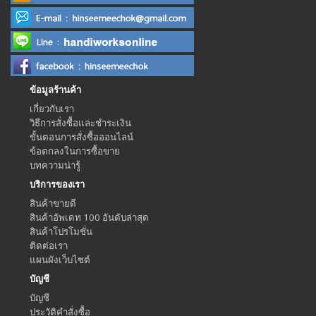
ข้อมูลร้านค้า
เกี่ยวกับเรา
วิธีการสั่งซื้อและชำระเงิน
ขั้นตอนการสั่งซื้อออนไลน์
ข้อตกลงในการซื้อขาย
บทความน่ารู้
บริการของเรา
สินค้าขายดี
สินค้าอัพเดท 100 อันดับล่าสุด
สินค้าโปรโมชั่น
ติดต่อเรา
แผนผังเว็บไซต์
บัญชี
บัญชี
ประวัติคำสั่งซื้อ