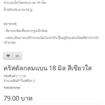
จำนวนเม็ดโดยประมาณ 18 เม็ด
น้ำหนักประมาณ 90 g.
หมายเหตุ
- สีอาจจะผิดเพี้ยนจากรูปเล็กน้อย
- แต่ละเส้นอาจจะมีจำนวนเม็ดไม่เท่ากัน ขึ้นอยู่กับแต่ละล็อตที่ทางเรานำ
เข้ามาค่ะ
คริสตัลกลมแบน 18 มิล สีเขียวใส
รหัสสินค้า: 1118
จำนวนสินค้าในสต๊อก: 2
100.00 บาท
79.00 บาท